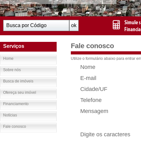
Fale conosco
Serviços
Home
Utilize o formulário abaixo para entrar e
Nome
Sobre nós
E-mail
Busca de imóveis
Cidade/UF
Ofereça seu imóvel
Telefone
Financiamento
Mensagem
Notícias
Fale conosco
Digite os caracteres