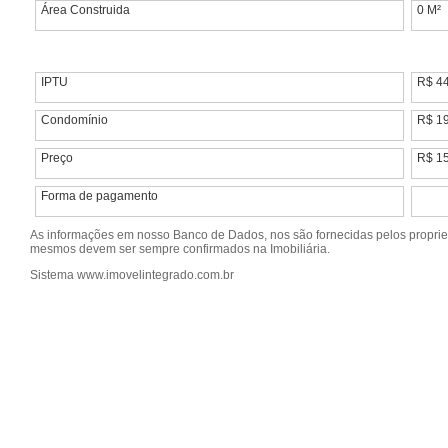
Área Construida
0 M²
IPTU
R$ 4
Condomínio
R$ 1
Preço
R$ 1
Forma de pagamento
As informações em nosso Banco de Dados, nos são fornecidas pelos propriet
mesmos devem ser sempre confirmados na Imobiliária.
Sistema www.imovelintegrado.com.br