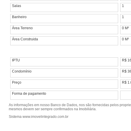
Salas
1
Banheiro
1
Área Terreno
0 M²
Área Construida
0 M²
IPTU
R$ 1
Condomínio
R$ 3
Preço
R$ 1.
Forma de pagamento
As informações em nosso Banco de Dados, nos são fornecidas pelos propriet
mesmos devem ser sempre confirmados na Imobiliária.
Sistema www.imovelintegrado.com.br