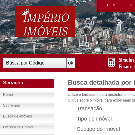
HOME
SO
Busca detalhada por 
Serviços
Home
Utilize o formulário para encontrar o imó
Clique sobre o imóvel para exibir mais d
Sobre nós
Transação
Busca de imóveis
Tipo do imóvel
Ofereça seu imóvel
Subtipo do imóvel